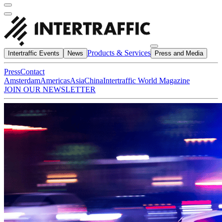
Products & Services
Intertraffic Events
News
Press and Media
Press
Contact
Amsterdam
Americas
Asia
China
Intertraffic World Magazine
JOIN OUR NEWSLETTER