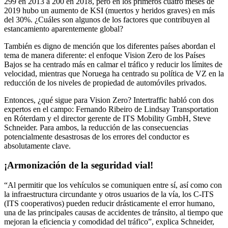
299 en 2013 a 200 en 2018, pero en los primeros cuatro meses de
2019 hubo un aumento de KSI (muertos y heridos graves) en más
del 30%. ¿Cuáles son algunos de los factores que contribuyen al
estancamiento aparentemente global?
También es digno de mención que los diferentes países abordan el
tema de manera diferente: el enfoque Vision Zero de los Países
Bajos se ha centrado más en calmar el tráfico y reducir los límites de
velocidad, mientras que Noruega ha centrado su política de VZ en la
reducción de los niveles de propiedad de automóviles privados.
Entonces, ¿qué sigue para Vision Zero? Intertraffic habló con dos
expertos en el campo: Fernando Ribeiro de Lindsay Transportation
en Róterdam y el director gerente de ITS Mobility GmbH, Steve
Schneider. Para ambos, la reducción de las consecuencias
potencialmente desastrosas de los errores del conductor es
absolutamente clave.
¡Armonización de la seguridad vial!
“Al permitir que los vehículos se comuniquen entre sí, así como con
la infraestructura circundante y otros usuarios de la vía, los C-ITS
(ITS cooperativos) pueden reducir drásticamente el error humano,
una de las principales causas de accidentes de tránsito, al tiempo que
mejoran la eficiencia y comodidad del tráfico”, explica Schneider,