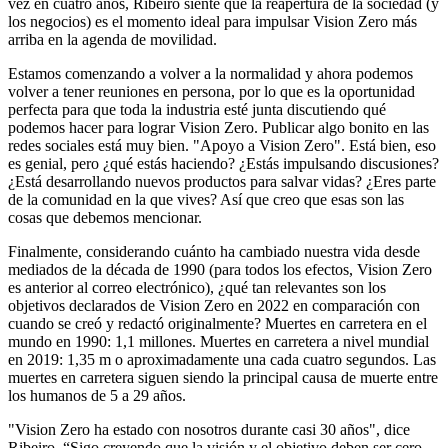
vez en cuatro años, Ribeiro siente que la reapertura de la sociedad (y
los negocios) es el momento ideal para impulsar Vision Zero más
arriba en la agenda de movilidad.
Estamos comenzando a volver a la normalidad y ahora podemos
volver a tener reuniones en persona, por lo que es la oportunidad
perfecta para que toda la industria esté junta discutiendo qué
podemos hacer para lograr Vision Zero. Publicar algo bonito en las
redes sociales está muy bien. "Apoyo a Vision Zero". Está bien, eso
es genial, pero ¿qué estás haciendo? ¿Estás impulsando discusiones?
¿Está desarrollando nuevos productos para salvar vidas? ¿Eres parte
de la comunidad en la que vives? Así que creo que esas son las
cosas que debemos mencionar.
Finalmente, considerando cuánto ha cambiado nuestra vida desde
mediados de la década de 1990 (para todos los efectos, Vision Zero
es anterior al correo electrónico), ¿qué tan relevantes son los
objetivos declarados de Vision Zero en 2022 en comparación con
cuando se creó y redactó originalmente? Muertes en carretera en el
mundo en 1990: 1,1 millones. Muertes en carretera a nivel mundial
en 2019: 1,35 m o aproximadamente una cada cuatro segundos. Las
muertes en carretera siguen siendo la principal causa de muerte entre
los humanos de 5 a 29 años.
"Vision Zero ha estado con nosotros durante casi 30 años", dice
Ribeiro. “Sigo creyendo que la visión y el objetivo deben ser cero,