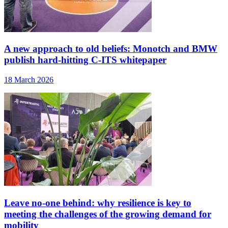
A new approach to old beliefs: Monotch and BMW
publish hard-hitting C-ITS whitepaper
18 March 2026
Leave no-one behind: why resilience is key to
meeting the challenges of the growing demand for
mobility