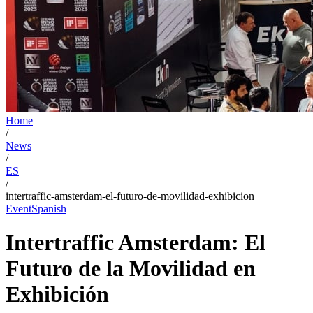
Home
/
News
/
ES
/
intertraffic-amsterdam-el-futuro-de-movilidad-exhibicion
Event
Spanish
Intertraffic Amsterdam: El
Futuro de la Movilidad en
Exhibición