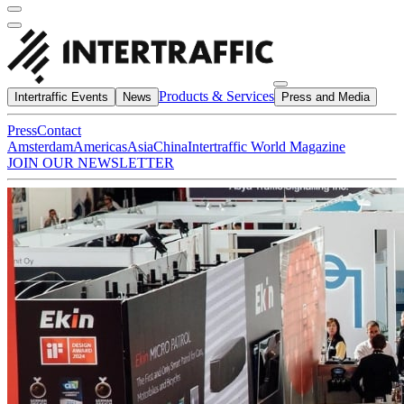
Products & Services
Intertraffic Events
News
Press and Media
Press
Contact
Amsterdam
Americas
Asia
China
Intertraffic World Magazine
JOIN OUR NEWSLETTER