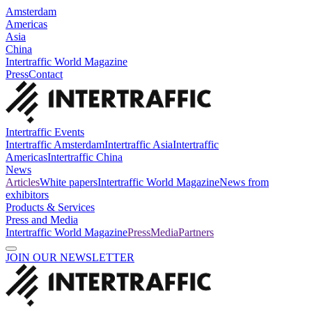
Amsterdam
Americas
Asia
China
Intertraffic World Magazine
Press
Contact
Intertraffic Events
Intertraffic Amsterdam
Intertraffic Asia
Intertraffic
Americas
Intertraffic China
News
Articles
White papers
Intertraffic World Magazine
News from
exhibitors
Products & Services
Press and Media
Intertraffic World Magazine
Press
Media
Partners
JOIN OUR NEWSLETTER