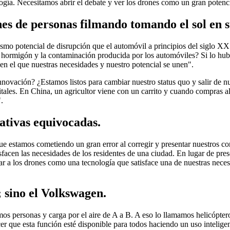
ogía. Necesitamos abrir el debate y ver los drones como un gran potencia
s de personas filmando tomando el sol en s
smo potencial de disrupción que el automóvil a principios del siglo X
l hormigón y la contaminación producida por los automóviles? Si lo hu
en el que nuestras necesidades y nuestro potencial se unen".
novación? ¿Estamos listos para cambiar nuestro status quo y salir de n
itales. En China, un agricultor viene con un carrito y cuando compras a
.
ativas equivocadas.
e estamos cometiendo un gran error al corregir y presentar nuestros 
sfacen las necesidades de los residentes de una ciudad. En lugar de pr
ar a los drones como una tecnología que satisface una de nuestras neces
; sino el Volkswagen.
mos personas y carga por el aire de A a B. A eso lo llamamos helicópte
r que esta función esté disponible para todos haciendo un uso inteligent