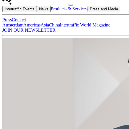
Products & Services
Intertraffic Events
News
Press and Media
Press
Contact
Amsterdam
Americas
Asia
China
Intertraffic World Magazine
JOIN OUR NEWSLETTER