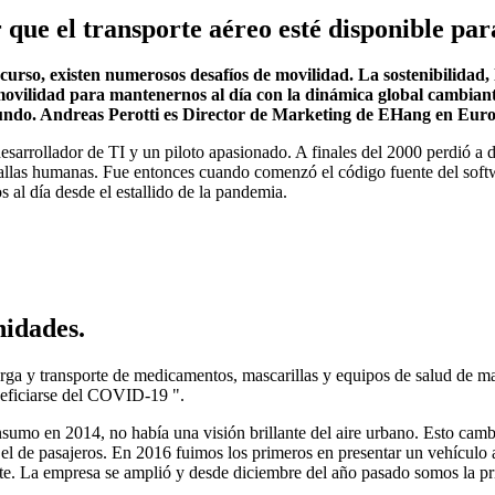
ue el transporte aéreo esté disponible para
curso, existen numerosos desafíos de movilidad. La sostenibilidad, 
 movilidad para mantenernos al día con la dinámica global cambiant
mundo. Andreas Perotti es Director de Marketing de EHang en Euro
arrollador de TI y un piloto apasionado. A finales del 2000 perdió a d
fallas humanas. Fue entonces cuando comenzó el código fuente del sof
 al día desde el estallido de la pandemia.
idades.
a y transporte de medicamentos, mascarillas y equipos de salud de mane
neficiarse del COVID-19 ".
mo en 2014, no había una visión brillante del aire urbano. Esto cambi
 el de pasajeros. En 2016 fuimos los primeros en presentar un vehícul
te. La empresa se amplió y desde diciembre del año pasado somos la pr