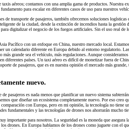
taxis aéreos; contamos con una amplia gama de productos. Nuestra expe
 fundamento para escalar en diferentes casos de uso para nuestros vehí
 de transporte de pasajeros, también ofrecemos soluciones logísticas c
eligente de la ciudad, desde la extinción de incendios hasta la gestión 
ara digitalizar el negocio de los fuegos artificiales. Sin el uso real de 
 Asia Pacífico con un enfoque en China, nuestro mercado local. Estamo
r un calendario diferente en Europa debido al entorno regulatorio. La
to más grande sea el vehículo, más regulaciones. Aunque consideramos q
en diferentes países. Un taxi aéreo es difícil de monetizar fuera de Ch
porte de pasajeros, que es en nuestra opinión el mercado más grande, 
etamente nuevo.
te de pasajeros es nada menos que planificar un nuevo sistema subterrá
; tenemos que diseñar un ecosistema completamente nuevo. Por eso creo 
n comparación con Europa, pero en mi opinión, la tecnología no tiene un
dades fundamentales y las tecnologías de drones nos ahorrarán mucho tie
muy importante para nosotros. La seguridad es la moneda que asegura l
n los drones. En Europa hablamos de los drones como juguete con el que