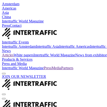
Amsterdam
Americas
Asia
China
Intertraffic World Magazine
Press
Contact
Intertraffic Events
Intertraffic Amsterdam
Intertraffic Asia
Intertraffic Americas
Intertraffi
News
Articles
White papers
Intertraffic World Magazine
News from exhibitor
Products & Services
Press and Media
Intertraffic World Magazine
Press
Media
Partners
JOIN OUR NEWSLETTER