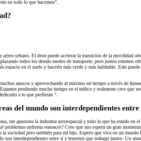
esto en todo lo que hacemos".
dad?
e aéreo urbano. El dron puede acelerar la transición de la movilidad ofr
emplazando todos los demás modos de transporte, pero juntos estamos ofrec
más espacio en el suelo y hacerlo más verde y más habitable. Esto puede
muchos atascos y aprovechando al máximo mi tiempo a través de llamad
. Estamos perdiendo mucho tiempo en el tráfico y realmente creo que nec
edicarlo a lo que prefieran ".
reas del mundo son interdependientes entre 
, me apasiona la industria aeroespacial y todo lo que ha estado en el 
Qué problemas enfrenta entonces? Creo que nos espera un gran moment
 la sociedad pero también para mi hijo. Espero que viva en un mundo ll
do son interdependientes entre sí y tenemos que trabajar juntos. Un mun