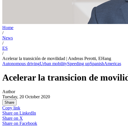
Home
/
News
/
ES
/
Acelerar la transición de movilidad | Andreas Perotti, EHang
Autonomous driving
Urban mobility
Speeding up
Spanish
Americas
Acelerar la transicion de movil
Author
Tuesday, 20 October 2020
Share
Copy link
Share on
LinkedIn
Share on
X
Share on
Facebook