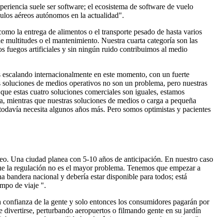
riencia suele ser software; el ecosistema de software de vuelo
culos aéreos autónomos en la actualidad".
omo la entrega de alimentos o el transporte pesado de hasta varios
de multitudes o el mantenimiento. Nuestra cuarta categoría son las
los fuegos artificiales y sin ningún ruido contribuimos al medio
s escalando internacionalmente en este momento, con un fuerte
s soluciones de medios operativos no son un problema, pero nuestras
ue estas cuatro soluciones comerciales son iguales, estamos
ina, mientras que nuestras soluciones de medios o carga a pequeña
todavía necesita algunos años más. Pero somos optimistas y pacientes
neo. Una ciudad planea con 5-10 años de anticipación. En nuestro caso
que la regulación no es el mayor problema. Tenemos que empezar a
a bandera nacional y debería estar disponible para todos; está
mpo de viaje ".
a confianza de la gente y solo entonces los consumidores pagarán por
 divertirse, perturbando aeropuertos o filmando gente en su jardín