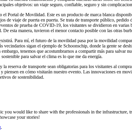
cipales objetivos: un viaje seguro, confiable, seguro y sin complicacion
ado el Portal de Movilidad. Este es un producto de marca blanca disponi
ejos de viaje de puerta en puerta. Se trata de transporte público, pedido
 eventos de prueba de COVID-19, los visitantes se dividieron en varias 
l. De esta manera, tuvieron el menor contacto posible con las otras burb
xistirá. Para mí, el futuro de la movilidad pasa por la movilidad compar
más vecindarios sigan el ejemplo de Schoonschip, donde la gente se des
n embargo, tenemos que acostumbrarnos a compartir más para salvar nue
sostenible para salvar el clima es lo que me da energía.
 la reserva de transporte sean obligatorias para los visitantes al compr
a y piensen en cómo visitarán nuestro evento. Las innovaciones en movi
etivos de sostenibilidad.
ic you would like to share with the professionals in the infrastructure,
showcase your stories!
g
.