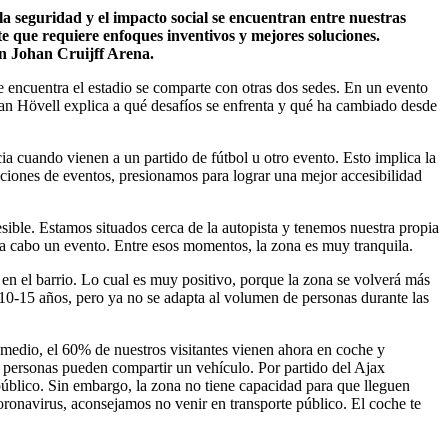
la seguridad y el impacto social se encuentran entre nuestras
e que requiere enfoques inventivos y mejores soluciones.
n Johan Cruijff Arena.
e encuentra el estadio se comparte con otras dos sedes. En un evento
s van Hövell explica a qué desafíos se enfrenta y qué ha cambiado desde
ia cuando vienen a un partido de fútbol u otro evento. Esto implica la
bicaciones de eventos, presionamos para lograr una mejor accesibilidad
sible. Estamos situados cerca de la autopista y tenemos nuestra propia
a a cabo un evento. Entre esos momentos, la zona es muy tranquila.
 en el barrio. Lo cual es muy positivo, porque la zona se volverá más
 10-15 años, pero ya no se adapta al volumen de personas durante las
romedio, el 60% de nuestros visitantes vienen ahora en coche y
s personas pueden compartir un vehículo. Por partido del Ajax
úblico. Sin embargo, la zona no tiene capacidad para que lleguen
coronavirus, aconsejamos no venir en transporte público. El coche te