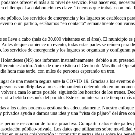
odamos ofrecer el más alto nivel de servicio. Para hacer eso, necesitamo
y en el tiempo. La colaboración es clave. Tenemos que trabajar con toda
orte público, los servicios de emergencia y los lugares se establecen p
 evento o un partido, estábamos "en contacto" semanalmente con varias 
lleva a cabo (más de 30,000 visitantes en el área). El municipio es pres
 Antes de que comience un evento, todas estas partes se reúnen para discu
co, los servicios de emergencia y los lugares se organizan y configuran pa
es Holandeses (NS) nos informan instantáneamente, debido a su presencia
 diferente estación. Antes de que existiera el Centro de Movilidad Opera
a hora más tarde, con miles de personas esperando un tren.
el lugar de una manera segura ante la COVID-19. Gracias a los evento
las personas son dirigidas a un estacionamiento determinado en un mome
e volver a casa lo antes posible, siguiendo los horarios de los trenes. 
en otra bebida después del partido. Este es un intervalo de tiempo más 
cias a los datos podemos gestionarlos adecuadamente. Nuestro enfoque r
 privados ayuda a darnos una idea y una "vista de pájaro" del área con 
os permite reaccionar de forma proactiva. Compartir datos entre partes 
sociación público-privada. Los datos que utilizamos sobre movilidad y 
fiar en nuestra colaboración y compartir nuestras ideas sobre los benefi