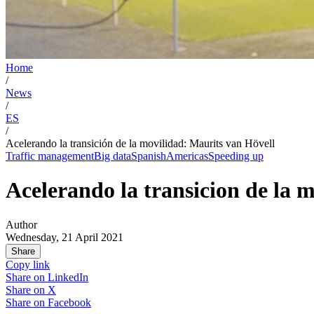
Home
/
News
/
ES
/
Acelerando la transición de la movilidad: Maurits van Hövell
Traffic management
Big data
Spanish
Americas
Speeding up
Acelerando la transicion de la 
Author
Wednesday, 21 April 2021
Share
Copy link
Share on
LinkedIn
Share on
X
Share on
Facebook