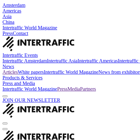
Amsterdam
Americas
Asia
China
Intertraffic World Magazine
Press
Contact
Intertraffic Events
Intertraffic Amsterdam
Intertraffic Asia
Intertraffic Americas
Intertraffi
News
Articles
White papers
Intertraffic World Magazine
News from exhibitor
Products & Services
Press and Media
Intertraffic World Magazine
Press
Media
Partners
JOIN OUR NEWSLETTER