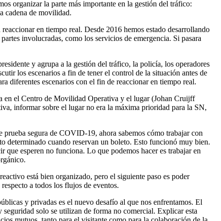
s organizar la parte más importante en la gestión del tráfico:
 la cadena de movilidad.
ara reaccionar en tiempo real. Desde 2016 hemos estado desarrollando
partes involucradas, como los servicios de emergencia. Si pasara
idente y agrupa a la gestión del tráfico, la policía, los operadores
tir los escenarios a fin de tener el control de la situación antes de
ra diferentes escenarios con el fin de reaccionar en tiempo real.
 en el Centro de Movilidad Operativa y el lugar (Johan Cruijff
tiva, informar sobre el lugar no era la máxima prioridad para la SN,
s de prueba segura de COVID-19, ahora sabemos cómo trabajar con
nto determinado cuando reservan un boleto. Esto funcionó muy bien.
Decir que esperen no funciona. Lo que podemos hacer es trabajar en
orgánico.
eactivo está bien organizado, pero el siguiente paso es poder
respecto a todos los flujos de eventos.
públicas y privadas es el nuevo desafío al que nos enfrentamos. El
seguridad solo se utilizan de forma no comercial. Explicar esta
cios mutuos, tanto para el visitante como para la colaboración de la