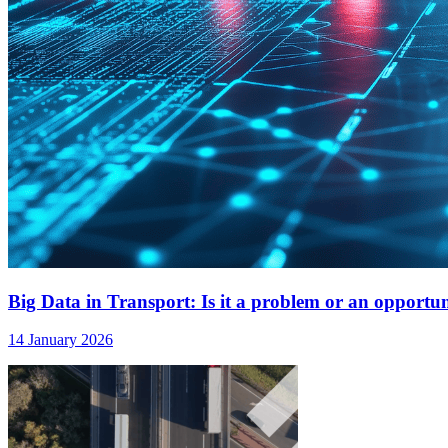
Big Data in Transport: Is it a problem or an opportu
14 January 2026