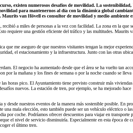
curso, existen numerosos desafíos de movilidad. La sostenibilidad, 
 movilidad para mantenernos al día con la dinámica global cambiant
 Maurits van Hövell es consultor de movilidad y medio ambiente e
recibió a miles de personas a la vez con facilidad. La zona en la que s
Esto requiere una gestión eficiente del tráfico y las multitudes. Maurit
ica que me aseguro de que nuestros visitantes tengan la mejor experienc
seguridad, el estacionamiento y la infraestructura. Junto con las otras u
terdam. El negocio ha aumentado desde que el área se ha vuelto tan acce
 son por la mañana y los fines de semana o por la noche cuando se llev
 las horas pico. El Ayuntamiento tiene previsto construir más viviendas
desafíos nuevos. La estación de tren, por ejemplo, se ha mejorado hace
acia y desde nuestros eventos de la manera más sostenible posible. En p
e una mala elección, esto también puede ser un vehículo eléctrico o la
ia por coche. Podríamos ofrecer descuentos para viajar en transporte p
orque el nivel de servicio disminuiría. Especialmente en esta época de 
coger el último tren.