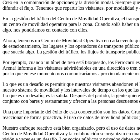
Creo en la combinación de opciones y la división modal. Siempre que p
difundir el flujo. Tenemos que repartir los visitantes, por modalidad 
En la gestión del tráfico del Centro de Movilidad Operativa, el transp
un centro de movilidad operativa para la zona. Cuando solía haber un
algo, nos pondríamos en contacto con ellos.
Ahora, tenemos un Centro de Movilidad Operativa en cada evento que se 
de estacionamiento, los lugares y los operadores de transporte público.
que suceda algo. La gestión del tráfico, los flujos de transporte públi
Por ejemplo, cuando un túnel de tren está bloqueado, los Ferrocarril
Arena) informa a los visitantes advirtiéndoles en una dirección o tren
por lo que en ese momento nos comunicaríamos aproximadamente medi
Lo que es un desafío es permitir que nuestros visitantes abandonen 
nuestro sistema de movilidad y los intervalos de tiempo en los que 
Lo que es un desafío, es la salida. Después del partido, la gente quier
conjunto con bares y restaurantes y ofrecer a las personas descuentos 
Una parte importante del éxito de esta cooperación son los datos. Gra
reaccionar de forma proactiva. El uso de datos de movilidad públicos y
Nuestro enfoque reactivo está bien organizado, pero el uso de datos n
Centro de Movilidad Operativa y la colaboración se organizan en una a
visión a veces es un desafío. Los socios públicos y privados deben con