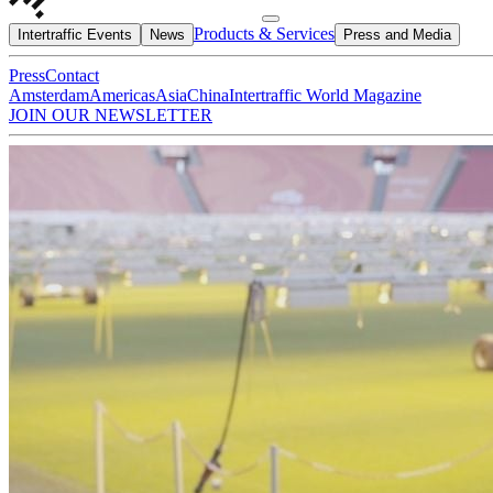
Products & Services
Intertraffic Events
News
Press and Media
Press
Contact
Amsterdam
Americas
Asia
China
Intertraffic World Magazine
JOIN OUR NEWSLETTER