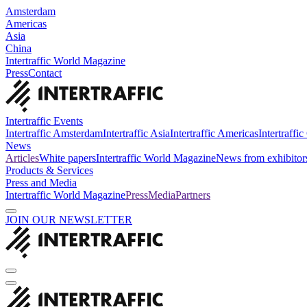
Amsterdam
Americas
Asia
China
Intertraffic World Magazine
Press
Contact
Intertraffic Events
Intertraffic Amsterdam
Intertraffic Asia
Intertraffic Americas
Intertraffi
News
Articles
White papers
Intertraffic World Magazine
News from exhibitor
Products & Services
Press and Media
Intertraffic World Magazine
Press
Media
Partners
JOIN OUR NEWSLETTER