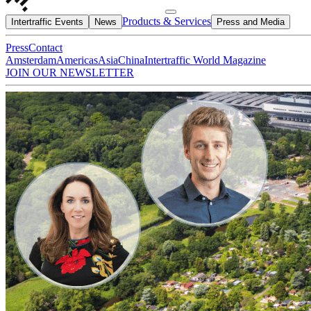
Products & Services
Intertraffic Events
News
Press and Media
Press
Contact
Amsterdam
Americas
Asia
China
Intertraffic World Magazine
JOIN OUR NEWSLETTER