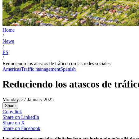
Home
/
News
/
ES
/
Reduciendo los atascos de tráfico con las redes sociales
Americas
Traffic management
Spanish
Reduciendo los atascos de tráfico
Monday, 27 January 2025
Share
Copy link
Share on
LinkedIn
Share on
X
Share on
Facebook
Las plataformas sociales digitales han evolucionado más allá de 