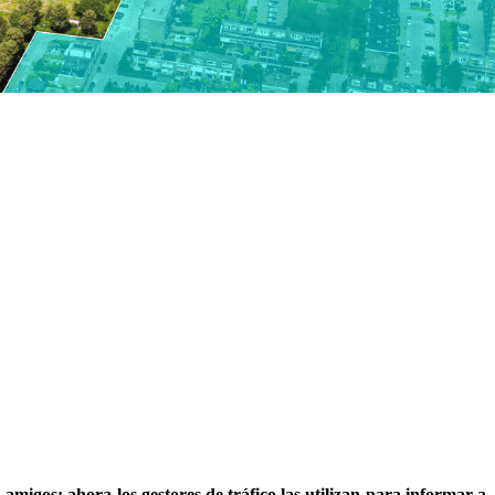
migos; ahora los gestores de tráfico las utilizan para informar a