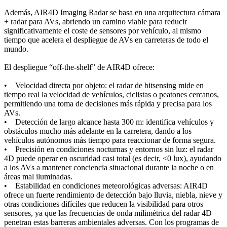
Además, AIR4D Imaging Radar se basa en una arquitectura cámara
+ radar para AVs, abriendo un camino viable para reducir
significativamente el coste de sensores por vehículo, al mismo
tiempo que acelera el despliegue de AVs en carreteras de todo el
mundo.
El despliegue “off-the-shelf” de AIR4D ofrece:
• Velocidad directa por objeto: el radar de bitsensing mide en
tiempo real la velocidad de vehículos, ciclistas o peatones cercanos,
permitiendo una toma de decisiones más rápida y precisa para los
AVs.
• Detección de largo alcance hasta 300 m: identifica vehículos y
obstáculos mucho más adelante en la carretera, dando a los
vehículos autónomos más tiempo para reaccionar de forma segura.
• Precisión en condiciones nocturnas y entornos sin luz: el radar
4D puede operar en oscuridad casi total (es decir, <0 lux), ayudando
a los AVs a mantener conciencia situacional durante la noche o en
áreas mal iluminadas.
• Estabilidad en condiciones meteorológicas adversas: AIR4D
ofrece un fuerte rendimiento de detección bajo lluvia, niebla, nieve y
otras condiciones difíciles que reducen la visibilidad para otros
sensores, ya que las frecuencias de onda milimétrica del radar 4D
penetran estas barreras ambientales adversas. Con los programas de