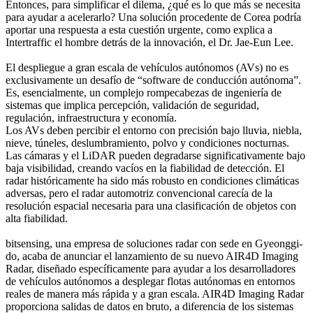
Entonces, para simplificar el dilema, ¿qué es lo que más se necesita
para ayudar a acelerarlo? Una solución procedente de Corea podría
aportar una respuesta a esta cuestión urgente, como explica a
Intertraffic el hombre detrás de la innovación, el Dr. Jae-Eun Lee.
El despliegue a gran escala de vehículos autónomos (AVs) no es
exclusivamente un desafío de “software de conducción autónoma”.
Es, esencialmente, un complejo rompecabezas de ingeniería de
sistemas que implica percepción, validación de seguridad,
regulación, infraestructura y economía.
Los AVs deben percibir el entorno con precisión bajo lluvia, niebla,
nieve, túneles, deslumbramiento, polvo y condiciones nocturnas.
Las cámaras y el LiDAR pueden degradarse significativamente bajo
baja visibilidad, creando vacíos en la fiabilidad de detección. El
radar históricamente ha sido más robusto en condiciones climáticas
adversas, pero el radar automotriz convencional carecía de la
resolución espacial necesaria para una clasificación de objetos con
alta fiabilidad.
bitsensing, una empresa de soluciones radar con sede en Gyeonggi-
do, acaba de anunciar el lanzamiento de su nuevo AIR4D Imaging
Radar, diseñado específicamente para ayudar a los desarrolladores
de vehículos autónomos a desplegar flotas autónomas en entornos
reales de manera más rápida y a gran escala. AIR4D Imaging Radar
proporciona salidas de datos en bruto, a diferencia de los sistemas