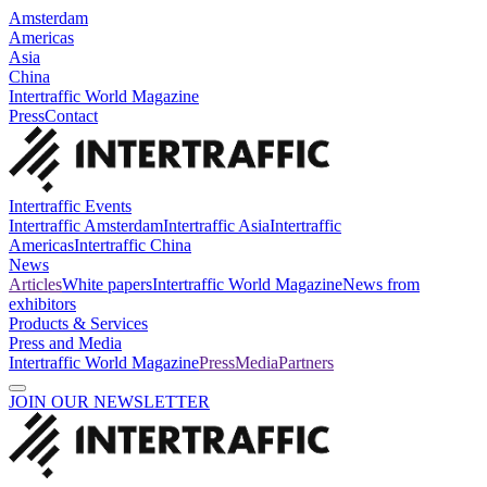
Amsterdam
Americas
Asia
China
Intertraffic World Magazine
Press
Contact
Intertraffic Events
Intertraffic Amsterdam
Intertraffic Asia
Intertraffic
Americas
Intertraffic China
News
Articles
White papers
Intertraffic World Magazine
News from
exhibitors
Products & Services
Press and Media
Intertraffic World Magazine
Press
Media
Partners
JOIN OUR NEWSLETTER