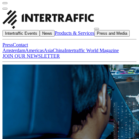
Products & Services
Intertraffic Events
News
Press and Media
Press
Contact
Amsterdam
Americas
Asia
China
Intertraffic World Magazine
JOIN OUR NEWSLETTER