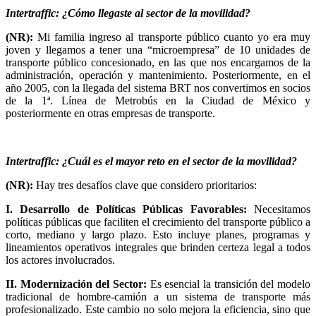
Intertraffic:
¿
Cómo llegaste al sector de la movilidad?
(NR):
Mi familia ingreso al transporte p
ú
blico cuanto yo era muy
joven y llegamos a tener una
“
microempresa
”
de 10 unidades de
transporte p
ú
blico concesionado, en las que nos encargamos de la
administraci
ó
n, operaci
ó
n y mantenimiento. Posteriormente, en el
año 2005, con la llegada del sistema BRT nos convertimos en socios
de la 1
ª
. L
í
nea de Metrobús en la Ciudad de M
é
xico y
posteriormente en otras empresas de transporte.
Intertraffic:
¿
Cu
á
l es el mayor reto en el sector de la movilidad?
(NR):
Hay tres desafíos clave que considero prioritarios:
I. Desarrollo de Políticas Públicas Favorables:
Necesitamos
políticas públicas que faciliten el crecimiento del transporte público a
corto, mediano y largo plazo. Esto incluye planes, programas y
lineamientos operativos integrales que brinden certeza legal a todos
los actores involucrados.
II. Modernización del Sector:
Es esencial la transición del modelo
tradicional de hombre-camión a un sistema de transporte más
profesionalizado. Este cambio no solo mejora la eficiencia, sino que