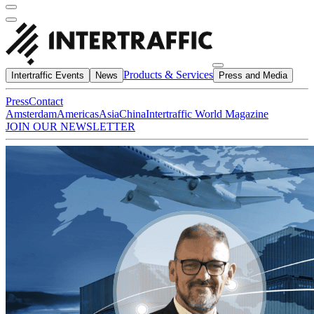
Products & Services
Intertraffic Events
News
Press and Media
Press
Contact
Amsterdam
Americas
Asia
China
Intertraffic World Magazine
JOIN OUR NEWSLETTER