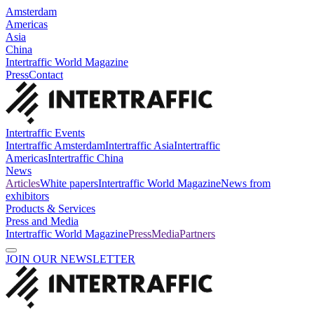
Amsterdam
Americas
Asia
China
Intertraffic World Magazine
Press
Contact
Intertraffic Events
Intertraffic Amsterdam
Intertraffic Asia
Intertraffic
Americas
Intertraffic China
News
Articles
White papers
Intertraffic World Magazine
News from
exhibitors
Products & Services
Press and Media
Intertraffic World Magazine
Press
Media
Partners
JOIN OUR NEWSLETTER