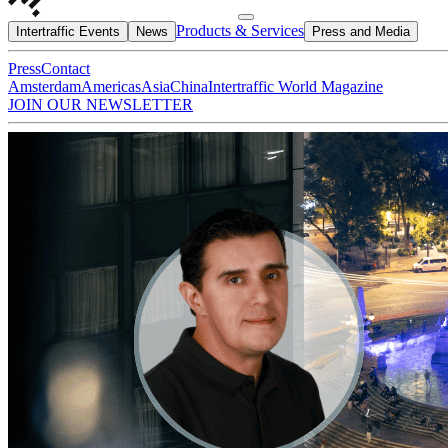
Products & Services
Intertraffic Events
News
Press and Media
Press
Contact
Amsterdam
Americas
Asia
China
Intertraffic World Magazine
JOIN OUR NEWSLETTER