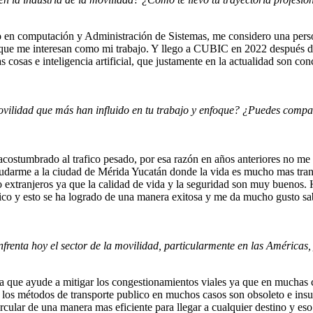
en computación y Administración de Sistemas, me considero una persona
 que me interesan como mi trabajo. Y llego a CUBIC en 2022 después de 
 cosas e inteligencia artificial, que justamente en la actualidad son con
 movilidad que más han influido en tu trabajo y enfoque? ¿Puedes compa
 acostumbrado al trafico pesado, por esa razón en años anteriores no 
mudarme a la ciudad de Mérida Yucatán donde la vida es mucho mas tran
uso extranjeros ya que la calidad de vida y la seguridad son muy bueno
ico y esto se ha logrado de una manera exitosa y me da mucho gusto sab
frenta hoy el sector de la movilidad, particularmente en las Américas
ía que ayude a mitigar los congestionamientos viales ya que en muchas c
 los métodos de transporte publico en muchos casos son obsoleto e insu
rcular de una manera mas eficiente para llegar a cualquier destino y eso