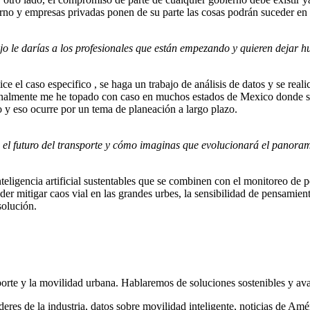
erno y empresas privadas ponen de su parte las cosas podrán suceder en
jo le darías a los profesionales que están empezando y quieren dejar 
ce el caso especifico , se haga un trabajo de análisis de datos y se rea
rsonalmente me he topado con caso en muchos estados de Mexico donde se
 y eso ocurre por un tema de planeación a largo plazo.
a el futuro del transporte y cómo imaginas que evolucionará el panora
nteligencia artificial sustentables que se combinen con el monitoreo de 
der mitigar caos vial en las grandes urbes, la sensibilidad de pensamien
solución.
porte y la movilidad urbana. Hablaremos de soluciones sostenibles y av
deres de la industria, datos sobre movilidad inteligente, noticias de Am