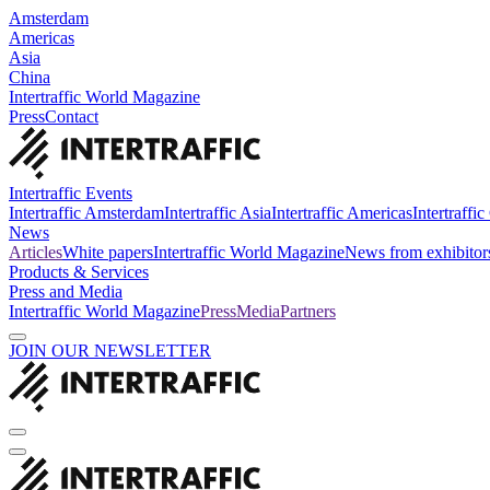
Amsterdam
Americas
Asia
China
Intertraffic World Magazine
Press
Contact
Intertraffic Events
Intertraffic Amsterdam
Intertraffic Asia
Intertraffic Americas
Intertraffi
News
Articles
White papers
Intertraffic World Magazine
News from exhibitor
Products & Services
Press and Media
Intertraffic World Magazine
Press
Media
Partners
JOIN OUR NEWSLETTER