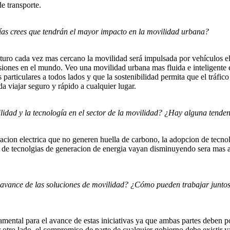
de transporte.
ías crees que tendrán el mayor impacto en la movilidad urbana?
futuro cada vez mas cercano la movilidad será impulsada por vehículos e
iones en el mundo. Veo una movilidad urbana mas fluida e inteligente e
articulares a todos lados y que la sostenibilidad permita que el tráfic
 viajar seguro y rápido a cualquier lugar.
ilidad y la tecnología en el sector de la movilidad? ¿Hay alguna tend
acion electrica que no generen huella de carbono, la adopcion de tecnoli
s de tecnolgias de generacion de energia vayan disminuyendo sera mas
 avance de las soluciones de movilidad? ¿Cómo pueden trabajar juntos 
damental para el avance de estas iniciativas ya que ambas partes deben 
or otro lado, el compromiso de parte de cualquier gobierno debe existir 