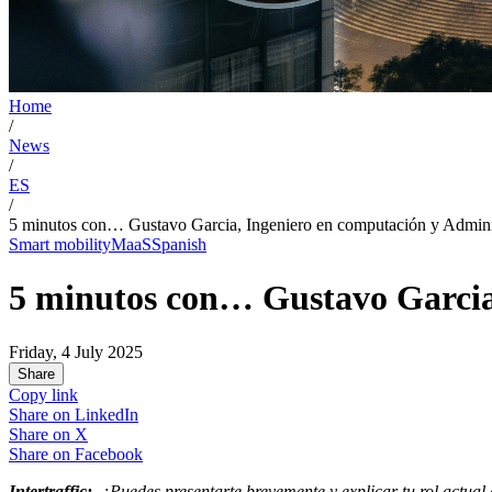
Home
/
News
/
ES
/
5 minutos con… Gustavo Garcia, Ingeniero en computación y Adminis
Smart mobility
MaaS
Spanish
5 minutos con… Gustavo Garcia,
Friday, 4 July 2025
Share
Copy link
Share on
LinkedIn
Share on
X
Share on
Facebook
Intertraffic:
¿Puedes presentarte brevemente y explicar tu rol actual 