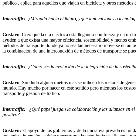
público , aplica para aquellos que viajan en bicicleta y otros métodos 
Intertraffic:
¿Mirando hacia el futuro, ¿qué innovaciones o tecnolog
Gustavo
: Creo que la era eléctrica esta llegando con fuerza y en un 
ayuden a que exista una mayor eficiencia, sostenibilidad y menos emis
métodos de transporte donde ya no sea tan necesario moverse en autos p
la combinación de una interconexión de métodos de transporte se pueda
Intertraffic:
¿Cómo ves la evolución de la integración de la sostenib
Gustavo
: Sin duda alguna mietras mas se utilicen los metods de gener
mundo. Hay mucho por hacer en este sentido pero mientras los costo
transporte y gestion de trafico.
Intertraffic:
¿Qué papel juegan la colaboración y las alianzas en el
positivo?
Gustavo:
El apoyo de los gobiernos y de la iniciativa privada es fun
que exista inversión se debe mostrar que la tecnología es eficiente, p