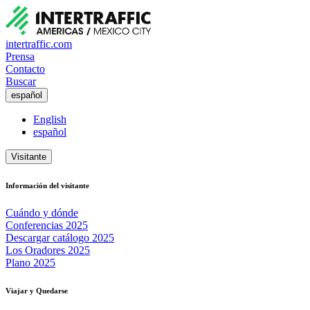
intertraffic.com
Prensa
Contacto
Buscar
español
English
español
Visitante
Información del visitante
Cuándo y dónde
Conferencias 2025
Descargar catálogo 2025
Los Oradores 2025
Plano 2025
Viajar y Quedarse