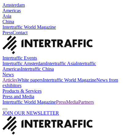
Amsterdam
Americas
Asia
China
Intertraffic World Magazine
Press
Contact
Intertraffic Events
Intertraffic Amsterdam
Intertraffic Asia
Intertraffic
Americas
Intertraffic China
News
Articles
White papers
Intertraffic World Magazine
News from
exhibitors
Products & Services
Press and Media
Intertraffic World Magazine
Press
Media
Partners
JOIN OUR NEWSLETTER