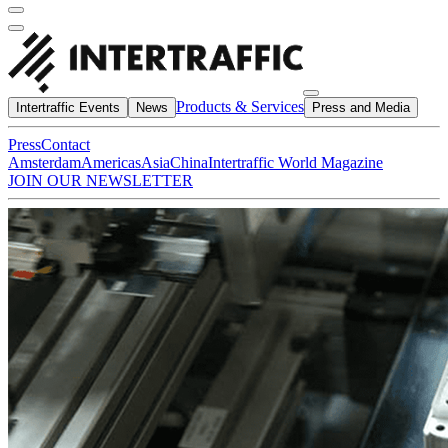
Products & Services
Intertraffic Events
News
Press and Media
Press
Contact
Amsterdam
Americas
Asia
China
Intertraffic World Magazine
JOIN OUR NEWSLETTER