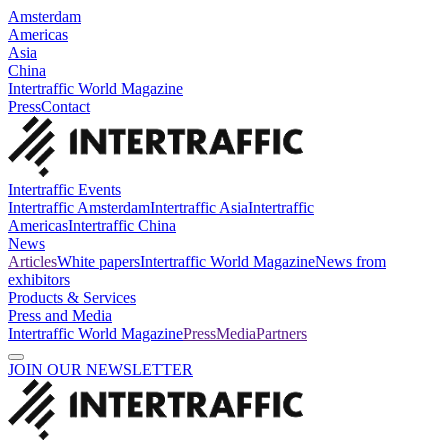
Amsterdam
Americas
Asia
China
Intertraffic World Magazine
Press
Contact
Intertraffic Events
Intertraffic Amsterdam
Intertraffic Asia
Intertraffic
Americas
Intertraffic China
News
Articles
White papers
Intertraffic World Magazine
News from
exhibitors
Products & Services
Press and Media
Intertraffic World Magazine
Press
Media
Partners
JOIN OUR NEWSLETTER