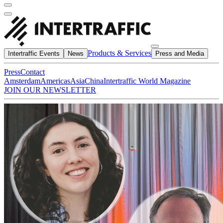
Products & Services
Intertraffic Events
News
Press and Media
Press
Contact
Amsterdam
Americas
Asia
China
Intertraffic World Magazine
JOIN OUR NEWSLETTER