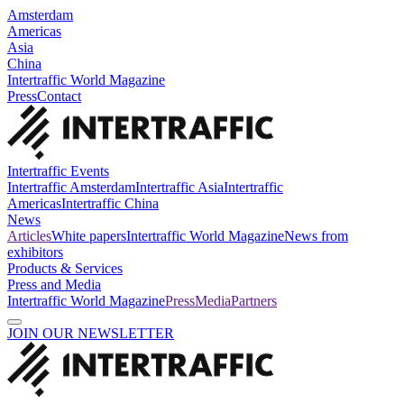
Amsterdam
Americas
Asia
China
Intertraffic World Magazine
Press
Contact
Intertraffic Events
Intertraffic Amsterdam
Intertraffic Asia
Intertraffic
Americas
Intertraffic China
News
Articles
White papers
Intertraffic World Magazine
News from
exhibitors
Products & Services
Press and Media
Intertraffic World Magazine
Press
Media
Partners
JOIN OUR NEWSLETTER