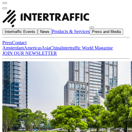
Products & Services
Intertraffic Events
News
Press and Media
Press
Contact
Amsterdam
Americas
Asia
China
Intertraffic World Magazine
JOIN OUR NEWSLETTER