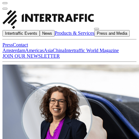
Products & Services
Intertraffic Events
News
Press and Media
Press
Contact
Amsterdam
Americas
Asia
China
Intertraffic World Magazine
JOIN OUR NEWSLETTER