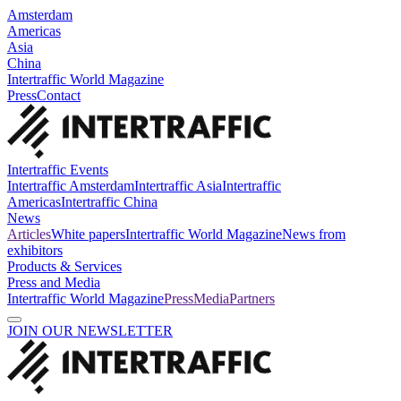
Amsterdam
Americas
Asia
China
Intertraffic World Magazine
Press
Contact
Intertraffic Events
Intertraffic Amsterdam
Intertraffic Asia
Intertraffic
Americas
Intertraffic China
News
Articles
White papers
Intertraffic World Magazine
News from
exhibitors
Products & Services
Press and Media
Intertraffic World Magazine
Press
Media
Partners
JOIN OUR NEWSLETTER