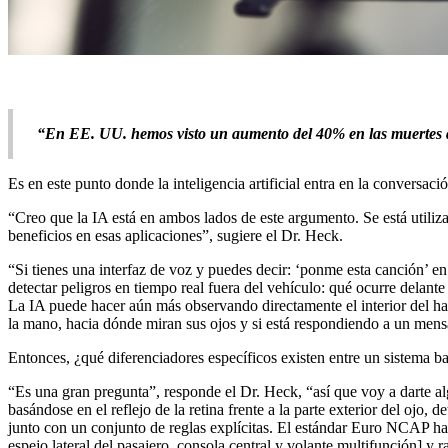
“En EE. UU. hemos visto un aumento del 40% en las muertes de 
Es en este punto donde la inteligencia artificial entra en la conversació
“Creo que la IA está en ambos lados de este argumento. Se está utiliz
beneficios en esas aplicaciones”, sugiere el Dr. Heck.
“Si tienes una interfaz de voz y puedes decir: ‘ponme esta canción’ e
detectar peligros en tiempo real fuera del vehículo: qué ocurre delante 
La IA puede hacer aún más observando directamente el interior del ha
la mano, hacia dónde miran sus ojos y si está respondiendo a un mensa
Entonces, ¿qué diferenciadores específicos existen entre un sistema ba
“Es una gran pregunta”, responde el Dr. Heck, “así que voy a darte al
basándose en el reflejo de la retina frente a la parte exterior del oj
junto con un conjunto de reglas explícitas. El estándar Euro NCAP ha d
espejo lateral del pasajero, consola central y volante multifunción] y r