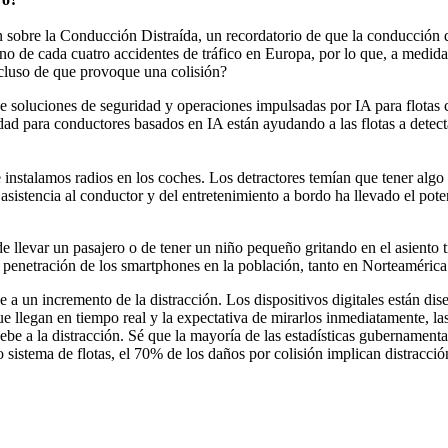
obre la Conducción Distraída, un recordatorio de que la conducción di
no de cada cuatro accidentes de tráfico en Europa, por lo que, a medida
ncluso de que provoque una colisión?
de soluciones de seguridad y operaciones impulsadas por IA para flotas
ad para conductores basados en IA están ayudando a las flotas a detecta
 instalamos radios en los coches. Los detractores temían que tener algo
istencia al conductor y del entretenimiento a bordo ha llevado el poten
de llevar un pasajero o de tener un niño pequeño gritando en el asiento t
a penetración de los smartphones en la población, tanto en Norteaméric
a un incremento de la distracción. Los dispositivos digitales están dise
ue llegan en tiempo real y la expectativa de mirarlos inmediatamente
ebe a la distracción. Sé que la mayoría de las estadísticas gubernament
o sistema de flotas, el 70% de los daños por colisión implican distracci