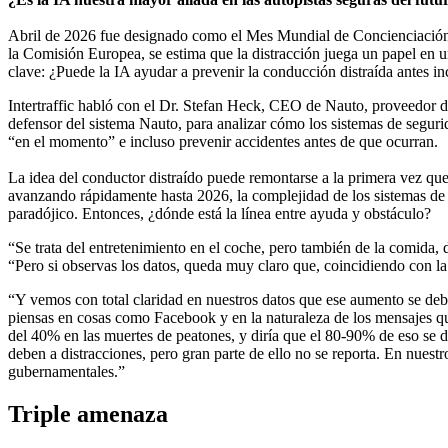
Abril de 2026 fue designado como el Mes Mundial de Concienciación s
la Comisión Europea, se estima que la distracción juega un papel en u
clave: ¿Puede la IA ayudar a prevenir la conducción distraída antes i
Intertraffic habló con el Dr. Stefan Heck, CEO de Nauto, proveedor 
defensor del sistema Nauto, para analizar cómo los sistemas de segurid
“en el momento” e incluso prevenir accidentes antes de que ocurran.
La idea del conductor distraído puede remontarse a la primera vez que
avanzando rápidamente hasta 2026, la complejidad de los sistemas de as
paradójico. Entonces, ¿dónde está la línea entre ayuda y obstáculo?
“Se trata del entretenimiento en el coche, pero también de la comida, 
“Pero si observas los datos, queda muy claro que, coincidiendo con l
“Y vemos con total claridad en nuestros datos que ese aumento se debe 
piensas en cosas como Facebook y en la naturaleza de los mensajes q
del 40% en las muertes de peatones, y diría que el 80-90% de eso se d
deben a distracciones, pero gran parte de ello no se reporta. En nuestr
gubernamentales.”
Triple amenaza