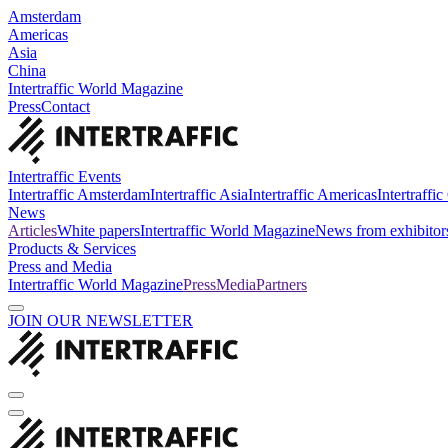
Amsterdam
Americas
Asia
China
Intertraffic World Magazine
Press
Contact
Intertraffic Events
Intertraffic Amsterdam
Intertraffic Asia
Intertraffic Americas
Intertraffi
News
Articles
White papers
Intertraffic World Magazine
News from exhibitor
Products & Services
Press and Media
Intertraffic World Magazine
Press
Media
Partners
JOIN OUR NEWSLETTER