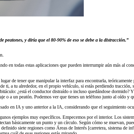
peatones, y diría que el 80-90% de eso se debe a la distracción.”
n.
ando en todas estas aplicaciones que pueden interrumpir aún más al cond
n lugar de tener que manipular la interfaz para encontrarla, teóricament
de ti, a tu alrededor, en el propio vehículo, si estás perdiendo tracción
bitáculo: ¿está el conductor distraído o incluso quedándose dormido? Y
je o a un peatón. Podemos ver que tienes un teléfono junto al oído y qu
sado en IA y uno anterior a la IA, considerando que el seguimiento ocul
gunos ejemplos muy específicos. Empecemos por el interior. Los sistemas 
o, detectan básicamente un punto y un círculo. Según cómo se muevan, pue
efinido siete regiones como Áreas de Interés [carretera, sistema de info
astrea cuál de esas regiones estás mirando.