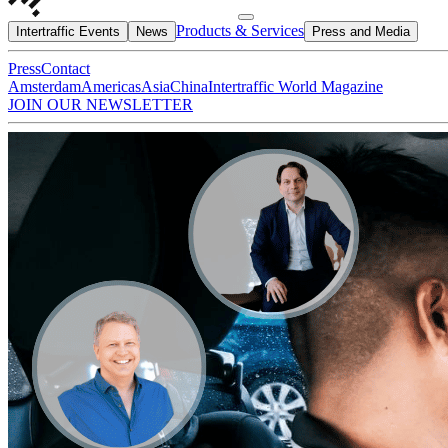
Products & Services
Intertraffic Events
News
Press and Media
Press
Contact
Amsterdam
Americas
Asia
China
Intertraffic World Magazine
JOIN OUR NEWSLETTER