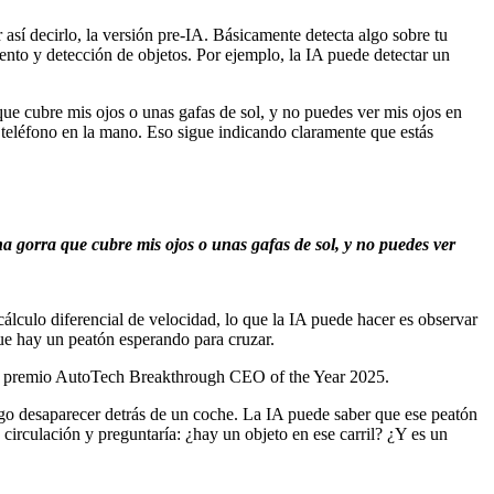
así decirlo, la versión pre-IA. Básicamente detecta algo sobre tu
nto y detección de objetos. Por ejemplo, la IA puede detectar un
que cubre mis ojos o unas gafas de sol, y no puedes ver mis ojos en
n teléfono en la mano. Eso sigue indicando claramente que estás
na gorra que cubre mis ojos o unas gafas de sol, y no puedes ver
cálculo diferencial de velocidad, lo que la IA puede hacer es observar
ue hay un peatón esperando para cruzar.
 del premio AutoTech Breakthrough CEO of the Year 2025.
ego desaparecer detrás de un coche. La IA puede saber que ese peatón
 circulación y preguntaría: ¿hay un objeto en ese carril? ¿Y es un