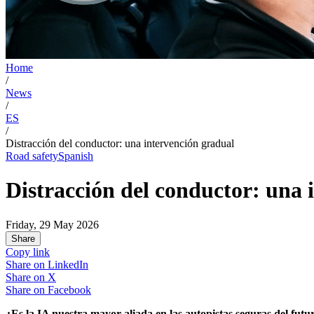
Home
/
News
/
ES
/
Distracción del conductor: una intervención gradual
Road safety
Spanish
Distracción del conductor: una 
Friday, 29 May 2026
Share
Copy link
Share on
LinkedIn
Share on
X
Share on
Facebook
¿Es la IA nuestra mayor aliada en las autopistas seguras del futu