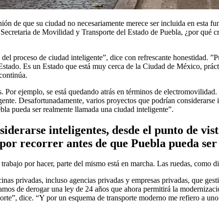
nión de que su ciudad no necesariamente merece ser incluida en esta 
 Secretaria de Movilidad y Transporte del Estado de Puebla, ¿por qué c
del proceso de ciudad inteligente”, dice con refrescante honestidad. ”P
Estado. Es un Estado que está muy cerca de la Ciudad de México, prácti
continúa.
 Por ejemplo, se está quedando atrás en términos de electromovilidad. E
igente. Desafortunadamente, varios proyectos que podrían considerarse in
bla pueda ser realmente llamada una ciudad inteligente”.
derarse inteligentes, desde el punto de vist
por recorrer antes de que Puebla pueda ser
rabajo por hacer, parte del mismo está en marcha. Las ruedas, como di
cinas privadas, incluso agencias privadas y empresas privadas, que gest
amos de derogar una ley de 24 años que ahora permitirá la modernizaci
rte”, dice. “Y por un esquema de transporte moderno me refiero a uno q