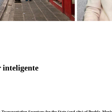
 inteligente
 Transportation Secretary for the State (and city) of Puebla, Mex