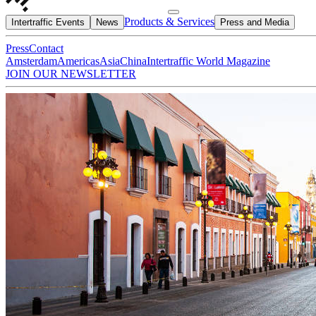
Products & Services
Intertraffic Events
News
Press and Media
Press
Contact
Amsterdam
Americas
Asia
China
Intertraffic World Magazine
JOIN OUR NEWSLETTER