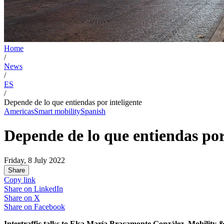
Home
/
News
/
ES
/
Depende de lo que entiendas por inteligente
Americas
Smart mobility
Spanish
Depende de lo que entiendas por
Friday, 8 July 2022
Share
Copy link
Share on
LinkedIn
Share on
X
Share on
Facebook
Intertraffic talks to Elsa María Bracamonte González, Mobility &