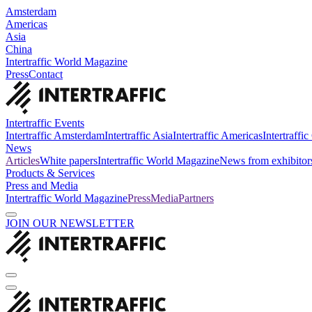
Amsterdam
Americas
Asia
China
Intertraffic World Magazine
Press
Contact
Intertraffic Events
Intertraffic Amsterdam
Intertraffic Asia
Intertraffic Americas
Intertraffi
News
Articles
White papers
Intertraffic World Magazine
News from exhibitor
Products & Services
Press and Media
Intertraffic World Magazine
Press
Media
Partners
JOIN OUR NEWSLETTER