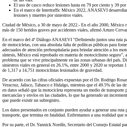
El uso de casco reduce lesiones hasta en 79 por ciento y 39 po
En el marco de Intertraffic México 2022, ANASEVI desarrollará 
lesiones y muertes por siniestros viales.
Ciudad de México, a 30 de mayo de 2022.- En el año 2000, México regi
más de 150 heridos graves por accidentes viales, afirmó Arturo Cerv
En el marco del 4º Diálogo ANASEVI “Definiendo juntos una ruta pa
de motocicletas, con una absoluta falta de políticas públicas para fom
adecuados de atención prehospitalaria para brindar atención a los moto
síntesis, México está reprobado en materia de motociclismo seguro”, 
problema que se vive principalmente en las zonas urbanas del país. Dij
siniestros viales en general en 26.1%, entre 2000 y 2020 se reportan 1
de 1,317 a 14,751 motociclistas lesionados de gravedad.
De acuerdo con las cifras oficiales expuestas por el Dr. Rodrigo Rosa
Veracruz, Jalisco, Tabasco e Hidalgo, mientras que el 49.5% de las de
en datos señaló que la motocicleta representa un medio de transporte p
mercancías y envíos en las ciudades, lo que ha generado un incremento
que puede existir un subregistro.
Los datos presentados en conjunto pueden ayudar a generar una ruta p
transporte, que termina en fatalidad. Enfrentamos a una realidad que 
Por su parte, el Dr. Yannick Nordín, Secretario del Consejo Estatal pa