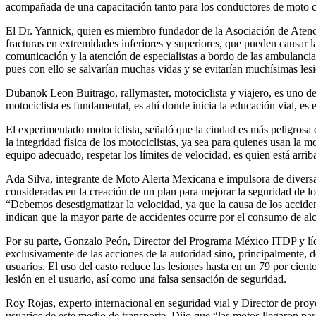
acompañada de una capacitación tanto para los conductores de moto co
El Dr. Yannick, quien es miembro fundador de la Asociación de Aten
fracturas en extremidades inferiores y superiores, que pueden causar l
comunicación y la atención de especialistas a bordo de las ambulancia
pues con ello se salvarían muchas vidas y se evitarían muchísimas les
Dubanok Leon Buitrago, rallymaster, motociclista y viajero, es uno de
motociclista es fundamental, es ahí donde inicia la educación vial, es
El experimentado motociclista, señaló que la ciudad es más peligrosa q
la integridad física de los motociclistas, ya sea para quienes usan la 
equipo adecuado, respetar los límites de velocidad, es quien está arr
Ada Silva, integrante de Moto Alerta Mexicana e impulsora de diversa
consideradas en la creación de un plan para mejorar la seguridad de l
“Debemos desestigmatizar la velocidad, ya que la causa de los accident
indican que la mayor parte de accidentes ocurre por el consumo de alco
Por su parte, Gonzalo Peón, Director del Programa México ITDP y lí
exclusivamente de las acciones de la autoridad sino, principalmente, d
usuarios. El uso del casto reduce las lesiones hasta en un 79 por cie
lesión en el usuario, así como una falsa sensación de seguridad.
Roy Rojas, experto internacional en seguridad vial y Director de proy
usuarios de este medio de transporte. Dijo que “las motos llegaron par