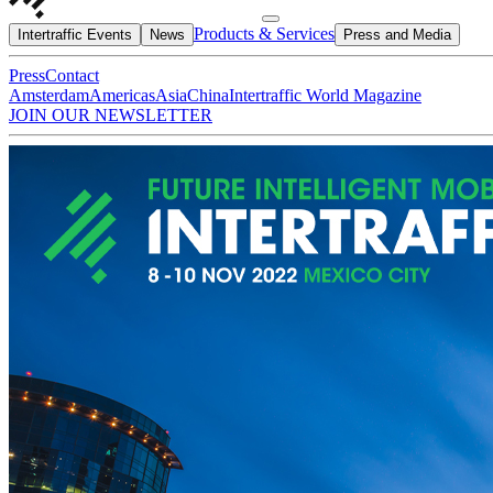
Products & Services
Intertraffic Events
News
Press and Media
Press
Contact
Amsterdam
Americas
Asia
China
Intertraffic World Magazine
JOIN OUR NEWSLETTER