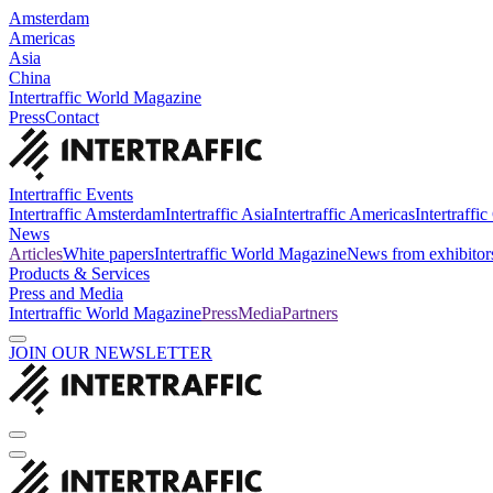
Amsterdam
Americas
Asia
China
Intertraffic World Magazine
Press
Contact
Intertraffic Events
Intertraffic Amsterdam
Intertraffic Asia
Intertraffic Americas
Intertraffi
News
Articles
White papers
Intertraffic World Magazine
News from exhibitor
Products & Services
Press and Media
Intertraffic World Magazine
Press
Media
Partners
JOIN OUR NEWSLETTER