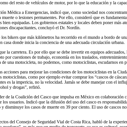
mo del resto de vehículos de motor, por lo que la educación y la capac
ción Médica a Emergencias, indicó que, como sociedad nos concentramo
a muerte o lesiones permanentes. Por ello, consideró que es fundamental 
s bien equipadas. Los gobiernos estatales y locales deben poner más ate
iones discapacitantes, concluyó el Dr. Nordín.
 los bikers que más kilómetros ha recorrido en el mundo a bordo de una
 en casa donde inicia la conciencia de una adecuada circulación urbana.
ue la carretera. Es por ello que se debe invertir en equipos adecuados, 
moto por cuestiones de trabajo, economía en los traslados, entretenimient
iba de una motocicleta, no podemos, como motociclistas, escudarnos en p
s acciones para mejorar las condiciones de los motociclistas en la Ciu
os motociclistas, como por ejemplo evitar comprar los “cascos de cáscar
es es la impericia, no la velocidad. Jamás se debe manejar con el influ
hol y drogas”, refirió.
der de la Coalición del Casco que impulsa en México en colaboración 
e los usuarios. Indicó que la difusión del uso del casco es responsabili
nto y disminuye los casos de muerte en 39 por ciento. El uso de cascos
ectos del Consejo de Seguridad Vial de Costa Rica, habló de la experie
a quedarse”, es más que un medio de transporte, su uso es cultural, eco