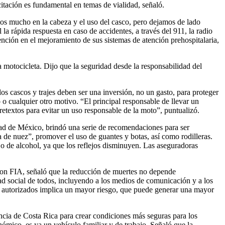
itación es fundamental en temas de vialidad, señaló.
s mucho en la cabeza y el uso del casco, pero dejamos de lado
la rápida respuesta en caso de accidentes, a través del 911, la radio
nción en el mejoramiento de sus sistemas de atención prehospitalaria,
 motocicleta. Dijo que la seguridad desde la responsabilidad del
los cascos y trajes deben ser una inversión, no un gasto, para proteger
o o cualquier otro motivo. “El principal responsable de llevar un
retextos para evitar un uso responsable de la moto”, puntualizó.
dad de México, brindó una serie de recomendaciones para ser
a de nuez”, promover el uso de guantes y botas, así como rodilleras.
jo de alcohol, ya que los reflejos disminuyen. Las aseguradoras
con FIA, señaló que la reducción de muertes no depende
dad social de todos, incluyendo a los medios de comunicación y a los
 no autorizados implica un mayor riesgo, que puede generar una mayor
ncia de Costa Rica para crear condiciones más seguras para los
nómico, es ya un vehículo familiar y de trabajo. Señaló que la