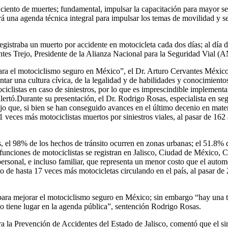
r ciento de muertes; fundamental, impulsar la capacitación para mayor s
una agenda técnica integral para impulsar los temas de movilidad y seg
straba un muerto por accidente en motocicleta cada dos días; al día de
antes Trejo, Presidente de la Alianza Nacional para la Seguridad Vial
ra el motociclismo seguro en México”, el Dr. Arturo Cervantes Méxic
entar una cultura cívica, de la legalidad y de habilidades y conocimient
ciclistas en caso de siniestros, por lo que es imprescindible implement
alertó.Durante su presentación, el Dr. Rodrigo Rosas, especialista en
o que, si bien se han conseguido avances en el último decenio en materi
1 veces más motociclistas muertos por siniestros viales, al pasar de 16
s, el 98% de los hechos de tránsito ocurren en zonas urbanas; el 51.8% 
funciones de motociclistas se registran en Jalisco, Ciudad de México, 
ersonal, e incluso familiar, que representa un menor costo que el automó
 de hasta 17 veces más motocicletas circulando en el país, al pasar de 
ara mejorar el motociclismo seguro en México; sin embargo “hay una tri
no tiene lugar en la agenda pública”, sentención Rodrigo Rosas.
ra la Prevención de Accidentes del Estado de Jalisco, comentó que el sim