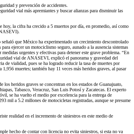
eguridad y prevención de accidentes.
uridad vial más apremiantes y buscar alianzas para disminuir las
 hoy, la cifra ha crecido a 5 muertos por día, en promedio, así como
 (ANASEVI).
o señaló que México ha experimentado un crecimiento descontrolado
os para ejercer un motociclismo seguro, aunado a la ausencia sistemas
ar medidas urgentes y efectivas para detener este grave problema. “En
 seguridad vial de ANASEVI, explicó el panorama y gravedad del
a de vialidad, pues se ha logrado reducir la tasa de muertes por
2 a 1,956 muertes; también hay 11 veces más heridos graves, al pasar
de los heridos graves se concentran en los estados de Guanajuato,
Chiapas, Tabasco, Veracruz, San Luis Potosí y Zacatecas. El experto
vil, se ha vuelto el medio por excelencia para la entrega de
293 mil a 5.2 millones de motocicletas registradas, aunque se presume
ste realidad en el incremento de siniestros en este medio de
ple hecho de contar con licencia no evita siniestros, si esta no va