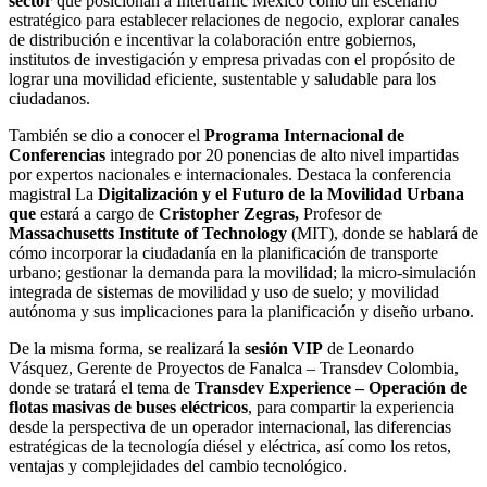
sector
que
posicionan a Intertraffic Mexico como un escenario
estratégico para establecer relaciones de negocio, explorar canales
de distribución e incentivar la colaboración entre gobiernos,
institutos de investigación y empresa privadas con el propósito de
lograr una movilidad eficiente, sustentable y saludable para los
ciudadanos.
También se dio a conocer el
Programa Internacional de
Conferencias
integrado por 20 ponencias de alto nivel impartidas
por expertos nacionales e internacionales. Destaca la conferencia
magistral La
Digitalización y el Futuro de la Movilidad Urbana
que
estará a cargo de
Cristopher Zegras,
Profesor de
Massachusetts Institute of Technology
(MIT), donde se hablará de
cómo incorporar la ciudadanía en la planificación de transporte
urbano; gestionar la demanda para la movilidad; la micro-simulación
integrada de sistemas de movilidad y uso de suelo; y movilidad
autónoma y sus implicaciones para la planificación y diseño urbano.
De la misma forma, se realizará la
sesión VIP
de Leonardo
Vásquez, Gerente de Proyectos de Fanalca – Transdev Colombia,
donde se tratará el tema de
Transdev Experience – Operación de
flotas masivas de buses eléctricos
, para compartir la experiencia
desde la perspectiva de un operador internacional, las diferencias
estratégicas de la tecnología diésel y eléctrica, así como los retos,
ventajas y complejidades del cambio tecnológico.