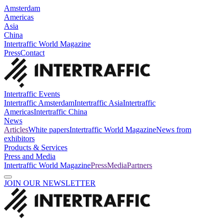
Amsterdam
Americas
Asia
China
Intertraffic World Magazine
Press
Contact
Intertraffic Events
Intertraffic Amsterdam
Intertraffic Asia
Intertraffic
Americas
Intertraffic China
News
Articles
White papers
Intertraffic World Magazine
News from
exhibitors
Products & Services
Press and Media
Intertraffic World Magazine
Press
Media
Partners
JOIN OUR NEWSLETTER