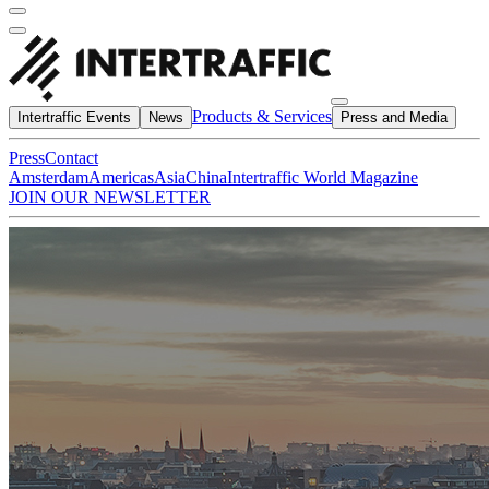
Products & Services
Intertraffic Events
News
Press and Media
Press
Contact
Amsterdam
Americas
Asia
China
Intertraffic World Magazine
JOIN OUR NEWSLETTER